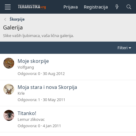
Prijava
Registracija
Škorpije
Galerija
Slike vaših ljubimaca, vaša lična galerija.
Filteri
Moje skorpije
Volfgang
Odgovora
0
30 Aug 2012
Moja stara i nova Skorpija
Krle
Odgovora
1
30 May 2011
Titanko!
Lemur zlikovac
Odgovora
0
4 Jan 2011