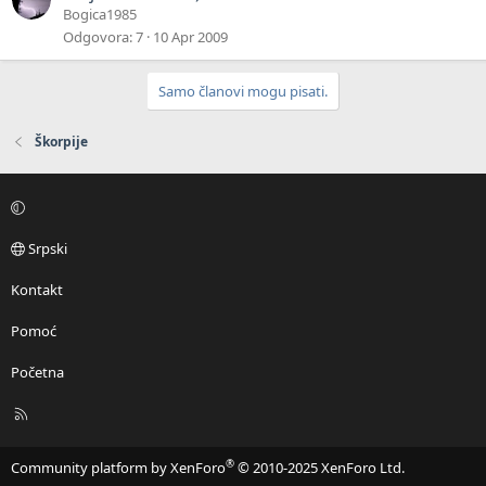
Bogica1985
Odgovora
7
10 Apr 2009
Samo članovi mogu pisati.
Škorpije
Srpski
Kontakt
Pomoć
Početna
R
S
S
®
Community platform by XenForo
© 2010-2025 XenForo Ltd.