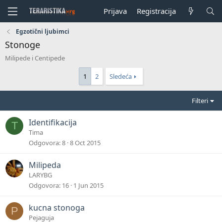
Prijava
Registracija
Egzotični ljubimci
Stonoge
Milipede i Centipede
1
2
Sledeća
Filteri
Identifikacija
T
Tima
Odgovora
8
8 Oct 2015
Milipeda
LARYBG
Odgovora
16
1 Jun 2015
kucna stonoga
P
Pejaguja