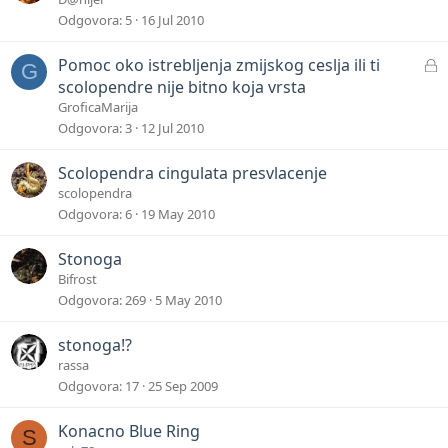
Odgovora
5
16 Jul 2010
L
Pomoc oko istrebljenja zmijskog ceslja ili ti
G
o
scolopendre nije bitno koja vrsta
c
GroficaMarija
k
Odgovora
3
12 Jul 2010
e
d
Scolopendra cingulata presvlacenje
scolopendra
Odgovora
6
19 May 2010
Stonoga
Bifrost
Odgovora
269
5 May 2010
stonoga!?
rassa
Odgovora
17
25 Sep 2009
Konacno Blue Ring
S