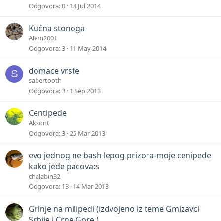
Odgovora
0
18 Jul 2014
Kućna stonoga
Alem2001
Odgovora
3
11 May 2014
domace vrste
S
sabertooth
Odgovora
3
1 Sep 2013
Centipede
Aksont
Odgovora
3
25 Mar 2013
evo jednog ne bash lepog prizora-moje cenipede
kako jede pacova:s
chalabin32
Odgovora
13
14 Mar 2013
Grinje na milipedi (izdvojeno iz teme Gmizavci
Srbije i Crne Gore )