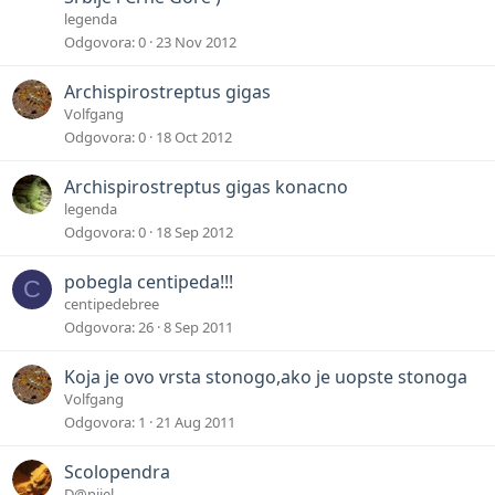
legenda
Odgovora
0
23 Nov 2012
Archispirostreptus gigas
Volfgang
Odgovora
0
18 Oct 2012
Archispirostreptus gigas konacno
legenda
Odgovora
0
18 Sep 2012
pobegla centipeda!!!
C
centipedebree
Odgovora
26
8 Sep 2011
Koja je ovo vrsta stonogo,ako je uopste stonoga
Volfgang
Odgovora
1
21 Aug 2011
Scolopendra
D@nijel