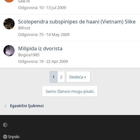
sale78
Odgovora
10
13 Jul 2009
Scolopendra subspinipes de haani (Vietnam) Slike
Bifrost
Odgovora
75
14 May 2009
Milipida iz dvorista
Bogica1985
Odgovora
19
22 Apr 2009
1
2
Sledeća
Samo članovi mogu pisati.
Egzotični ljubimci
Srpski