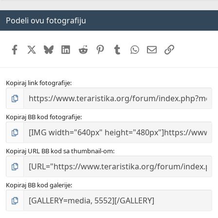
0
s
Podeli ovu fotografiju
t
a
r
(
Facebook
X (Twitter)
Bluesky
LinkedIn
Reddit
Pinterest
Tumblr
WhatsApp
Email
Link
s
)
Kopiraj link fotografije
Kopiraj BB kod fotografije
Kopiraj URL BB kod sa thumbnail-om
Kopiraj BB kod galerije