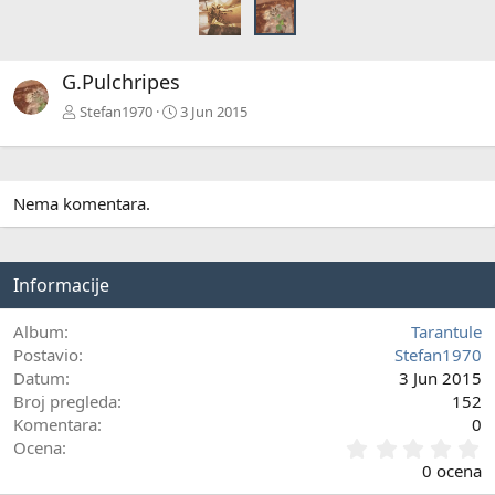
G.Pulchripes
Stefan1970
3 Jun 2015
Nema komentara.
Informacije
Album
Tarantule
Postavio
Stefan1970
Datum
3 Jun 2015
Broj pregleda
152
Komentara
0
0
Ocena
,
0 ocena
0