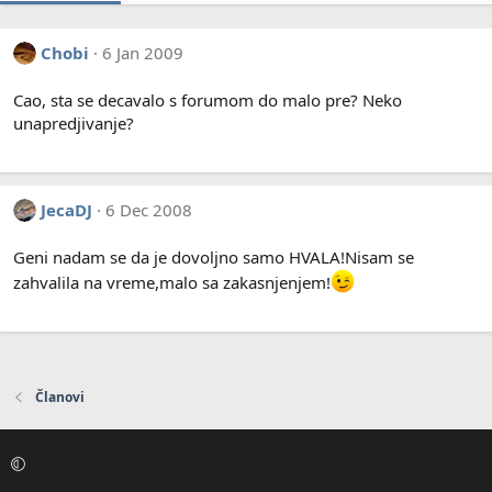
Chobi
6 Jan 2009
Cao, sta se decavalo s forumom do malo pre? Neko
unapredjivanje?
JecaDJ
6 Dec 2008
Geni nadam se da je dovoljno samo HVALA!Nisam se
zahvalila na vreme,malo sa zakasnjenjem!
Članovi