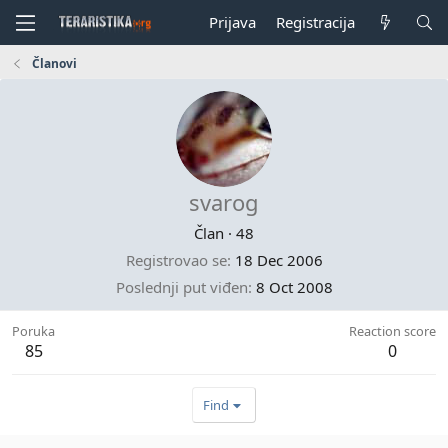
Prijava
Registracija
Članovi
svarog
Član
·
48
Registrovao se
18 Dec 2006
Poslednji put viđen
8 Oct 2008
Poruka
Reaction score
85
0
Find