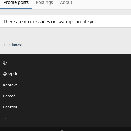
Profile posts
Postings
About
There are no messages on svarog's profile yet.
Članovi
Srpski
Kontakt
Pomoć
Početna
R
S
S