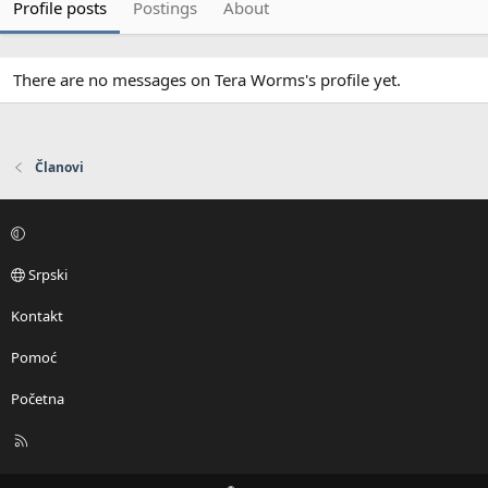
Profile posts
Postings
About
There are no messages on Tera Worms's profile yet.
Članovi
Srpski
Kontakt
Pomoć
Početna
R
S
S